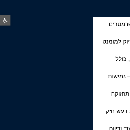
פתח סרגל נ
אי שתכירו 6 פרמטרים
וק למומנט
כולל
– גמישות
תחזוקה
 רעש חזק
ד ודיווח