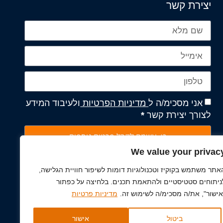
יצירת קשר
אני מסכימ/ה ל
מדיניות הפרטיות
ולעיבוד המידע
לצורך יצירת קשר
*
כן, אשמח לקבל פרטים נוספים
We value your privac
המידע ישמש אך ורק לטיפול בפנייה. מסירתו אינה
אתר משתמש בקוקיז וטכנולוגיות דומות לשיפור חוויית הגלישה,
חובה, אך בלעדיו לא נוכל להשיב. המידע לא יועבר
ניתוחים סטטיסטיים ולהתאמת תכנים. בלחיצה על כפתור
לצדדים שלישיים.
אישור", את/ה מסכימ/ה לשימוש זה.
מדיניות פרטיות
ביטול
אישור