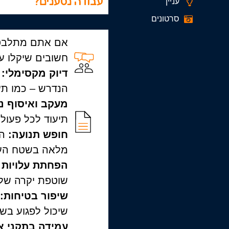
עבודה נטענים?
עניין
סרטונים
אם אתם מתלבט
חשובים שיקלו 
דיוק מקסימלי:
מ
הנדרש – כמו תע
מעקב ואיסוף נת
תיעוד לכל פעולה
חופש תנועה:
הע
מלאה בשטח העב
הפחתת עלויות 
שוטפת יקרה של 
שיפור בטיחות:
א
שיכול לפגוע בש
עמידה בתקני א